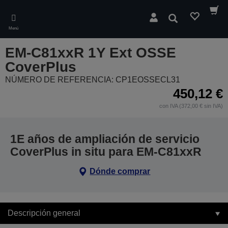
Skip
to
Buscar
main
Menú
content
EM-C81xxR 1Y Ext OSSE
CoverPlus
NÚMERO DE REFERENCIA: CP1EOSSECL31
450,12 €
con IVA (372,00 € sin IVA)
1E años de ampliación de servicio
CoverPlus in situ para EM-C81xxR
Dónde comprar
Descripción general