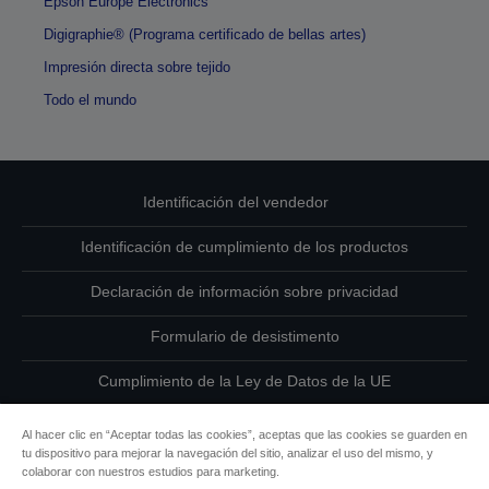
Epson Europe Electronics
Digigraphie® (Programa certificado de bellas artes)
Impresión directa sobre tejido
Todo el mundo
Identificación del vendedor
Identificación de cumplimiento de los productos
Declaración de información sobre privacidad
Formulario de desistimento
Cumplimiento de la Ley de Datos de la UE
Ponte en contacto con nosotros en relación con tus datos
Al hacer clic en “Aceptar todas las cookies”, aceptas que las cookies se guarden en
tu dispositivo para mejorar la navegación del sitio, analizar el uso del mismo, y
Información sobre cookies
colaborar con nuestros estudios para marketing.