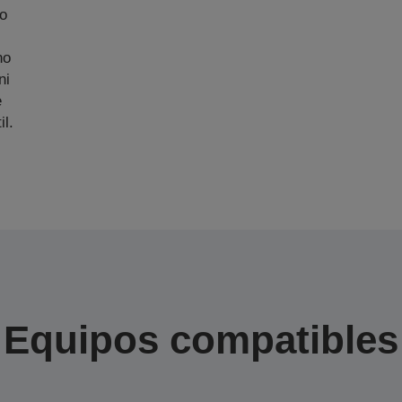
zo
no
ni
e
il.
Equipos compatibles