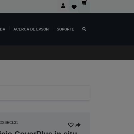
NDA
ACERCA DE EPSON
SOPORTE
8OSSECL31