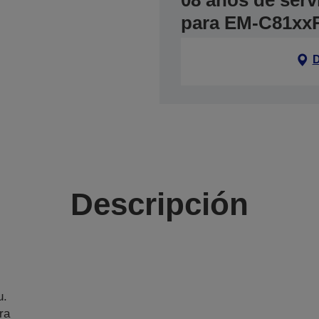
08 años de serv
para EM-C81xxR
D
Descripción
u.
ra