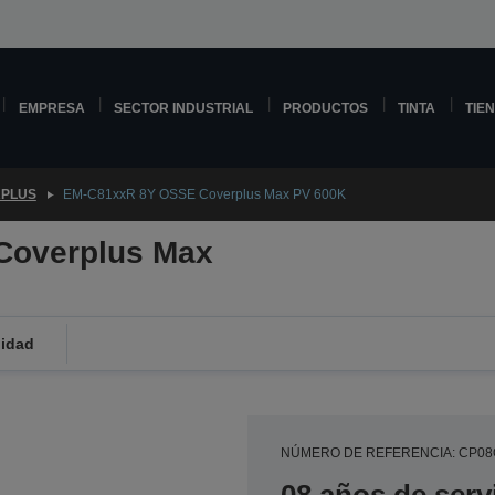
EMPRESA
SECTOR INDUSTRIAL
PRODUCTOS
TINTA
TIE
PLUS
EM-C81xxR 8Y OSSE Coverplus Max PV 600K
Coverplus Max
lidad
NÚMERO DE REFERENCIA: CP0