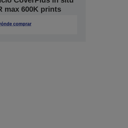
icio CoverPlus in situ
 max 600K prints
ónde comprar