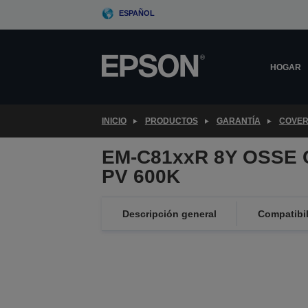
Skip
ESPAÑOL
to
main
content
HOGAR
INICIO
PRODUCTOS
GARANTÍA
COVER
EM-C81xxR 8Y OSSE 
PV 600K
Descripción general
Compatibi