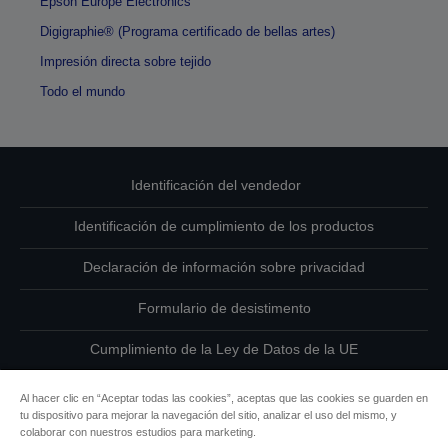
Epson Europe Electronics
Digigraphie® (Programa certificado de bellas artes)
Impresión directa sobre tejido
Todo el mundo
Identificación del vendedor
Identificación de cumplimiento de los productos
Declaración de información sobre privacidad
Formulario de desistimento
Cumplimiento de la Ley de Datos de la UE
Ponte en contacto con nosotros en relación con tus datos
Al hacer clic en “Aceptar todas las cookies”, aceptas que las cookies se guarden en
tu dispositivo para mejorar la navegación del sitio, analizar el uso del mismo, y
Información sobre cookies
colaborar con nuestros estudios para marketing.