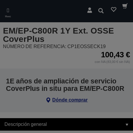
Skip
to
Buscar
main
Menú
content
EM/EP-C800R 1Y Ext. OSSE
CoverPlus
NÚMERO DE REFERENCIA: CP1EOSSECK19
100,43 €
con IVA (83,00 € sin IVA)
1E años de ampliación de servicio
CoverPlus in situ para EM/EP-C800R
Dónde comprar
Descripción general