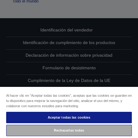
Todo el mundo
Identificación del vendedor
Identificación de cumplimiento de los productos
Declaración de información sobre privacidad
Formulario de desistimento
Cumplimiento de la Ley de Datos de la UE
Ponte en contacto con nosotros en relación con tus datos
Al hacer clic en “Aceptar todas las cookies”, aceptas que las cookies se guarden en
tu dispositivo para mejorar la navegación del sitio, analizar el uso del mismo, y
Información sobre cookies
colaborar con nuestros estudios para marketing.
Aceptar todas las cookies
Compromiso de accesibilidad de Epson
Rechazarlas todas
Copyright © 2026 Seiko Epson