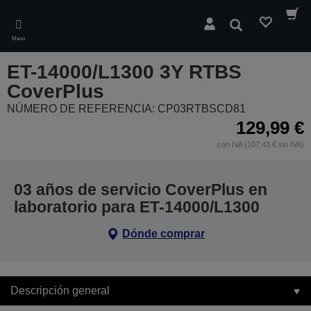
Skip
to
Buscar
main
Menú
content
ET-14000/L1300 3Y RTBS
CoverPlus
NÚMERO DE REFERENCIA: CP03RTBSCD81
129,99 €
con IVA (107,43 € sin IVA)
03 años de servicio CoverPlus en
laboratorio para ET-14000/L1300
Dónde comprar
Descripción general