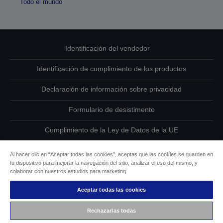
Todo el mundo
Identificación del vendedor
Identificación de cumplimiento de los productos
Declaración de información sobre privacidad
Formulario de desistimento
Cumplimiento de la Ley de Datos de la UE
Ponte en contacto con nosotros en relación con tus datos
Al hacer clic en “Aceptar todas las cookies”, aceptas que las cookies se guarden en
tu dispositivo para mejorar la navegación del sitio, analizar el uso del mismo, y
Información sobre cookies
colaborar con nuestros estudios para marketing.
Aceptar todas las cookies
Compromiso de accesibilidad de Epson
Rechazarlas todas
Copyright © 2026 Seiko Epson