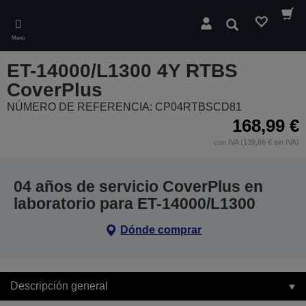
Skip
to
Buscar
main
Menú
content
ET-14000/L1300 4Y RTBS
CoverPlus
NÚMERO DE REFERENCIA: CP04RTBSCD81
168,99 €
con IVA (139,66 € sin IVA)
04 años de servicio CoverPlus en
laboratorio para ET-14000/L1300
Dónde comprar
Descripción general