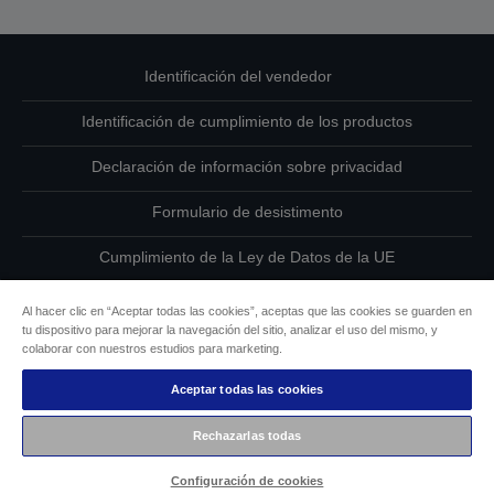
Identificación del vendedor
Identificación de cumplimiento de los productos
Declaración de información sobre privacidad
Formulario de desistimento
Cumplimiento de la Ley de Datos de la UE
Ponte en contacto con nosotros en relación con tus datos
Al hacer clic en “Aceptar todas las cookies”, aceptas que las cookies se guarden en
tu dispositivo para mejorar la navegación del sitio, analizar el uso del mismo, y
Información sobre cookies
colaborar con nuestros estudios para marketing.
Aceptar todas las cookies
Compromiso de accesibilidad de Epson
Rechazarlas todas
Copyright © 2026 Seiko Epson
Configuración de cookies