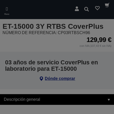
Skip
to
Buscar
main
Menú
content
ET-15000 3Y RTBS CoverPlus
NÚMERO DE REFERENCIA: CP03RTBSCH96
129,99 €
con IVA (107,43 € sin IVA)
03 años de servicio CoverPlus en
laboratorio para ET-15000
Dónde comprar
Descripción general