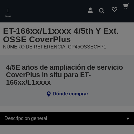
Skip
to
Buscar
main
Menú
content
ET-166xx/L1xxxx 4/5th Y Ext.
OSSE CoverPlus
NÚMERO DE REFERENCIA: CP45OSSECH71
4/5E años de ampliación de servicio
CoverPlus in situ para ET-
166xx/L1xxxx
Dónde comprar
Descripción general