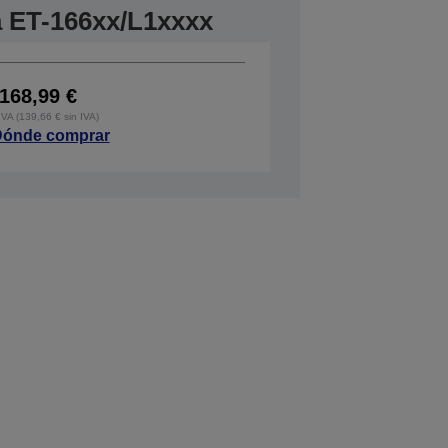
a ET-166xx/L1xxxx
168,99 €
IVA (139,66 € sin IVA)
ónde comprar