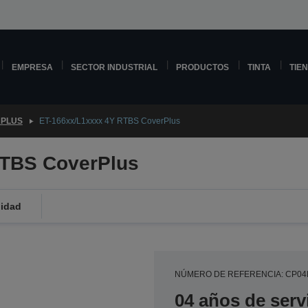
EMPRESA
SECTOR INDUSTRIAL
PRODUCTOS
TINTA
TIE
PLUS
ET-166xx/L1xxxx 4Y RTBS CoverPlus
RTBS CoverPlus
lidad
NÚMERO DE REFERENCIA: CP0
04 años de serv