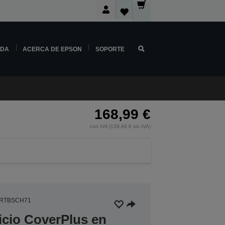
NDA
ACERCA DE EPSON
SOPORTE
168,99 €
con IVA (139,66 € sin IVA)
4RTBSCH71
icio CoverPlus en