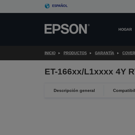
Skip
ESPAÑOL
to
main
content
HOGAR
INICIO
PRODUCTOS
GARANTÍA
COVER
ET-166xx/L1xxxx 4Y 
Descripción general
Compatibi