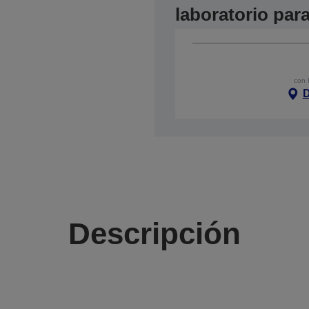
laboratorio par
con 
D
Descripción