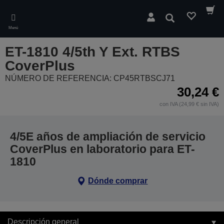
Skip
to
Buscar
main
Menú
content
ET-1810 4/5th Y Ext. RTBS
CoverPlus
NÚMERO DE REFERENCIA: CP45RTBSCJ71
30,24 €
con IVA (24,99 € sin IVA)
4/5E años de ampliación de servicio
CoverPlus en laboratorio para ET-
1810
Dónde comprar
Descripción general