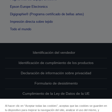
Epson Europe Electronics
Digigraphie® (Programa certificado de bellas artes)
Impresión directa sobre tejido
Todo el mundo
Identificación del vendedor
Identificación de cumplimiento de los productos
Declaración de información sobre privacidad
Formulario de desistimento
Cumplimiento de la Ley de Datos de la UE
Ponte en contacto con nosotros en relación con tus datos
Al hacer clic en “Aceptar todas las cookies”, aceptas que las cookies se guarden en
tu dispositivo para mejorar la navegación del sitio, analizar el uso del mismo, y