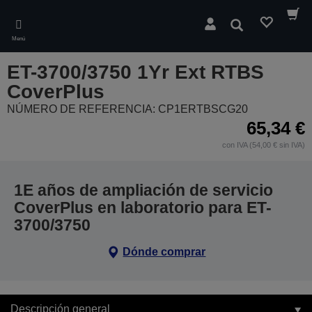
Skip
to
Buscar
main
Menú
content
ET-3700/3750 1Yr Ext RTBS
CoverPlus
NÚMERO DE REFERENCIA: CP1ERTBSCG20
65,34 €
con IVA (54,00 € sin IVA)
1E años de ampliación de servicio
CoverPlus en laboratorio para ET-
3700/3750
Dónde comprar
Descripción general