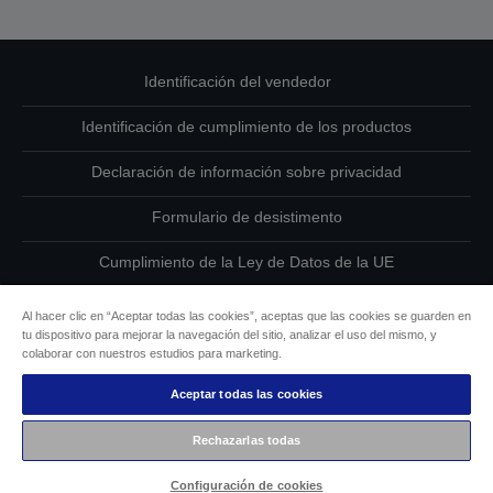
Identificación del vendedor
Identificación de cumplimiento de los productos
Declaración de información sobre privacidad
Formulario de desistimento
Cumplimiento de la Ley de Datos de la UE
Ponte en contacto con nosotros en relación con tus datos
Al hacer clic en “Aceptar todas las cookies”, aceptas que las cookies se guarden en
tu dispositivo para mejorar la navegación del sitio, analizar el uso del mismo, y
Información sobre cookies
colaborar con nuestros estudios para marketing.
Aceptar todas las cookies
Compromiso de accesibilidad de Epson
Rechazarlas todas
Copyright © 2026 Seiko Epson
Configuración de cookies