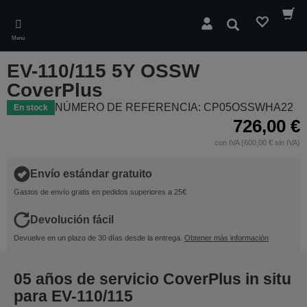
Skip
to
Buscar
main
Menú
content
EV-110/115 5Y OSSW
CoverPlus
NÚMERO DE REFERENCIA: CP05OSSWHA22
En stock
726,00 €
con IVA (600,00 € sin IVA)
Envío estándar gratuito
Gastos de envío gratis en pedidos superiores a 25€
Devolución fácil
Devuelve en un plazo de 30 días desde la entrega.
Obtener más información
05 años de servicio CoverPlus in situ
para EV-110/115