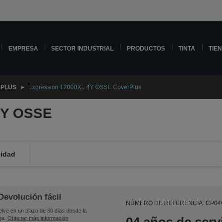
EMPRESA
SECTOR INDUSTRIAL
PRODUCTOS
TINTA
TIE
PLUS
Expression 12000XL 4Y OSSE CoverPlus
4Y OSSE
lidad
Devolución fácil
NÚMERO DE REFERENCIA: CP0
lve en un plazo de 30 días desde la
ga.
Obtener más información