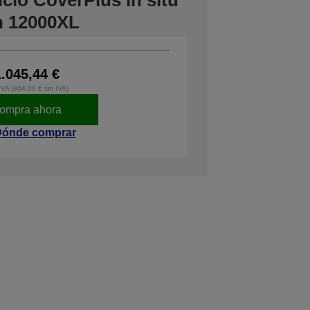
icio CoverPlus in situ
n 12000XL
1.045,44 €
IVA (864,00 € sin IVA)
ompra ahora
ónde comprar