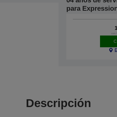
04 años de serv
para Expressio
con 
C
D
Descripción