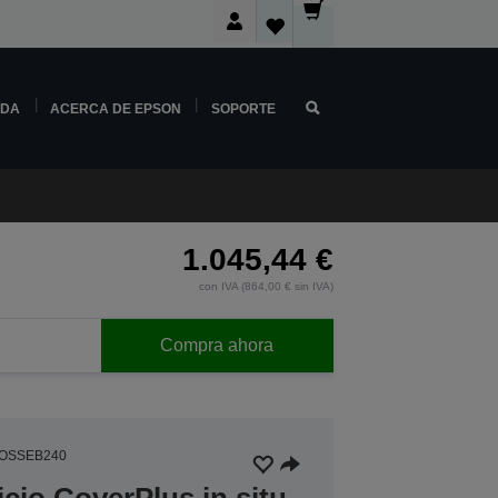
NDA
ACERCA DE EPSON
SOPORTE
1.045,44 €
con IVA (864,00 € sin IVA)
Compra ahora
4OSSEB240