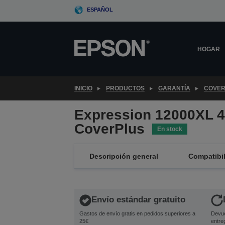
Skip
ESPAÑOL
to
main
content
HOGAR
INICIO
PRODUCTOS
GARANTÍA
COVER
Expression 12000XL 
CoverPlus
En stock
Descripción general
Compatibi
Envío estándar gratuito
Gastos de envío gratis en pedidos superiores a
Devue
25€
entre