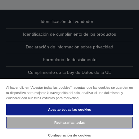
Identificación del vendedor
Identificación de cumplimiento de los productos
Declaración de información sobre privacidad
Formulario de desistimento
Cumplimiento de la Ley de Datos de la UE
Ponte en contacto con nosotros en relación con tus datos
Al hacer clic en “Aceptar todas las cookies”, aceptas que las cookies se guarden en
tu dispositivo para mejorar la navegación del sitio, analizar el uso del mismo, y
Información sobre cookies
colaborar con nuestros estudios para marketing.
Aceptar todas las cookies
Compromiso de accesibilidad de Epson
Rechazarlas todas
Copyright © 2026 Seiko Epson
Configuración de cookies