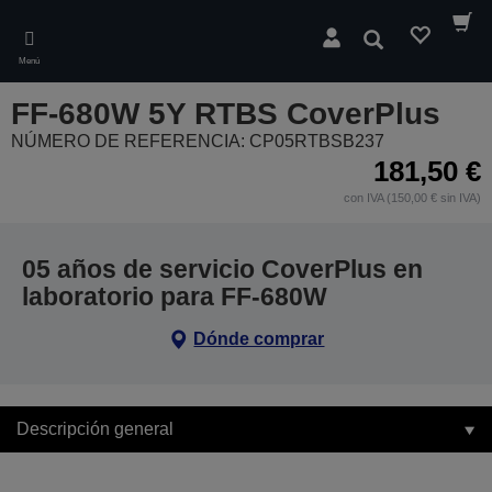
Skip
to
Buscar
main
Menú
content
FF-680W 5Y RTBS CoverPlus
NÚMERO DE REFERENCIA: CP05RTBSB237
181,50 €
con IVA (150,00 € sin IVA)
05 años de servicio CoverPlus en
laboratorio para FF-680W
Dónde comprar
Descripción general