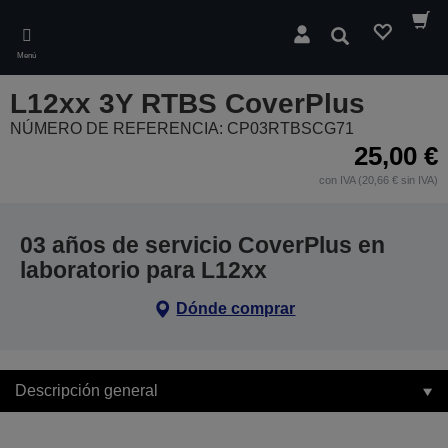
Skip
to
Buscar
main
Menú
content
L12xx 3Y RTBS CoverPlus
NÚMERO DE REFERENCIA: CP03RTBSCG71
25,00 €
con IVA (20,66 € sin IVA)
03 años de servicio CoverPlus en
laboratorio para L12xx
Dónde comprar
Descripción general