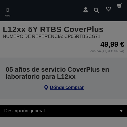
Skip
to
Buscar
main
Menú
content
L12xx 5Y RTBS CoverPlus
NÚMERO DE REFERENCIA: CP05RTBSCG71
49,99 €
con IVA (41,31 € sin IVA)
05 años de servicio CoverPlus en
laboratorio para L12xx
Dónde comprar
Descripción general