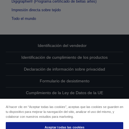
Digigraphie® (Programa certificado de bellas artes)
Impresión directa sobre tejido
Todo el mundo
Identificación del vendedor
Identificación de cumplimiento de los productos
Declaración de información sobre privacidad
Formulario de desistimento
Cumplimiento de la Ley de Datos de la UE
Ponte en contacto con nosotros en relación con tus datos
Al hacer clic en “Aceptar todas las cookies”, aceptas que las cookies se guarden en
tu dispositivo para mejorar la navegación del sitio, analizar el uso del mismo, y
Información sobre cookies
colaborar con nuestros estudios para marketing.
Aceptar todas las cookies
Compromiso de accesibilidad de Epson