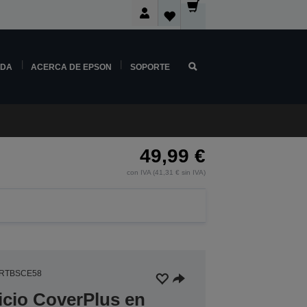
NDA
ACERCA DE EPSON
SOPORTE
49,99 €
con IVA (41,31 € sin IVA)
5RTBSCE58
icio CoverPlus en