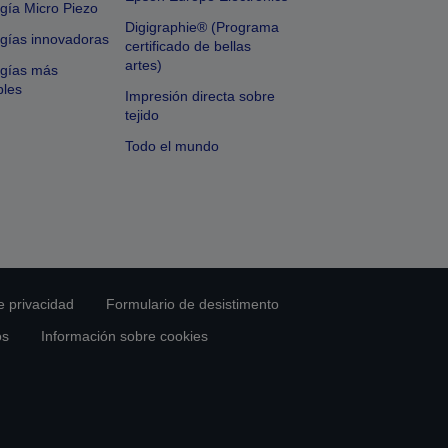
gía Micro Piezo
Digigraphie® (Programa
gías innovadoras
certificado de bellas
artes)
ogías más
bles
Impresión directa sobre
tejido
Todo el mundo
e privacidad
Formulario de desistimento
os
Información sobre cookies