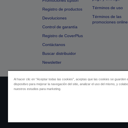
Promociones Epson
Términos de uso
Registro de productos
Términos de las
Devoluciones
promociones online
Control de garantía
Registro de CoverPlus
Contáctanos
Buscar distribuidor
Newsletter
Al hacer clic en “Aceptar todas las cookies”, aceptas que las cookies se guarden 
dispositivo para mejorar la navegación del sitio, analizar el uso del mismo, y colab
Identificación del vendedor
Identificación
nuestros estudios para marketing.
Cumplimiento de la Ley de Dato