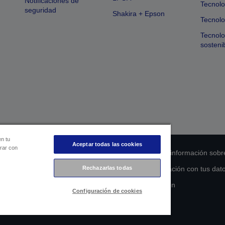
Notificaciones de
Tecnolo
seguridad
Shakira + Epson
Tecnolo
Tecnol
sosteni
en tu
Aceptar todas las cookies
orar con
 de cumplimiento de los productos
Declaración de información sobr
s de la UE
Ponte en contacto con nosotros en relación con tus dat
Rechazarlas todas
Compromiso de accesibilidad de Epson
Configuración de cookies
Copyright © 2026 Seiko Epson