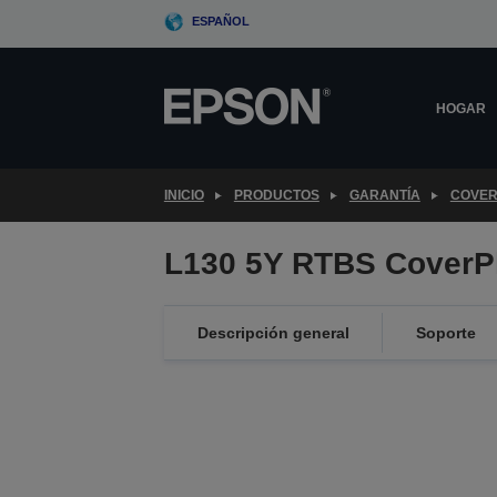
Skip
ESPAÑOL
to
main
content
HOGAR
INICIO
PRODUCTOS
GARANTÍA
COVER
L130 5Y RTBS CoverP
Descripción general
Soporte