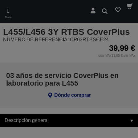
Skip
to
Buscar
main
Menú
content
L455/L456 3Y RTBS CoverPlus
NÚMERO DE REFERENCIA: CP03RTBSCE24
39,99 €
con IVA (33,05 € sin IVA)
03 años de servicio CoverPlus en
laboratorio para L455
Dónde comprar
Descripción general