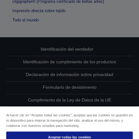
Digigraphie® (Programa certificado de bellas artes)
Impresión directa sobre tejido
Todo el mundo
Identificación del vendedor
Identificación de cumplimiento de los productos
Declaración de información sobre privacidad
Formulario de desistimento
Cumplimiento de la Ley de Datos de la UE
Ponte en contacto con nosotros en relación con tus datos
Al hacer clic en “Aceptar todas las cookies”, aceptas que las cookies se guarden en
tu dispositivo para mejorar la navegación del sitio, analizar el uso del mismo, y
Información sobre cookies
colaborar con nuestros estudios para marketing.
Aceptar todas las cookies
Compromiso de accesibilidad de Epson