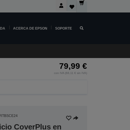
NDA
ACERCA DE EPSON
SOPORTE
79,99 €
con IVA (66,11 € sin IVA)
5RTBSCE24
icio CoverPlus en