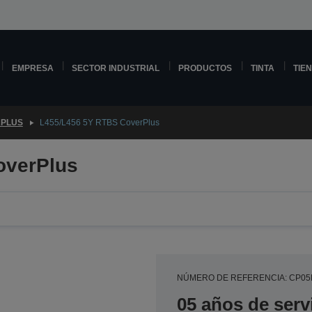
EMPRESA
SECTOR INDUSTRIAL
PRODUCTOS
TINTA
TIE
PLUS
L455/L456 5Y RTBS CoverPlus
overPlus
NÚMERO DE REFERENCIA: CP0
05 años de serv