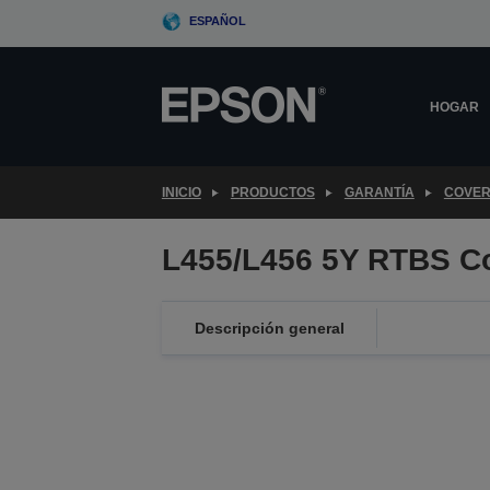
Skip
ESPAÑOL
to
main
content
HOGAR
INICIO
PRODUCTOS
GARANTÍA
COVER
L455/L456 5Y RTBS C
Descripción general