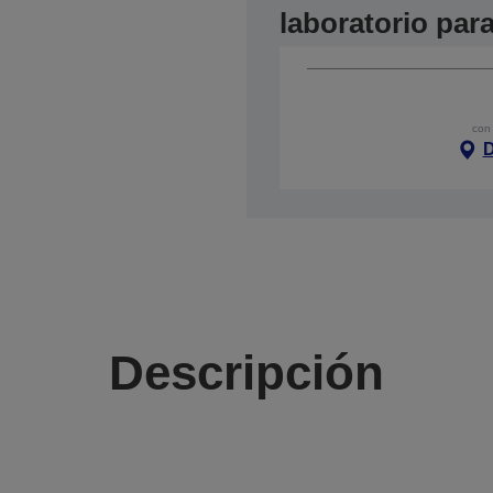
laboratorio par
con 
D
Descripción