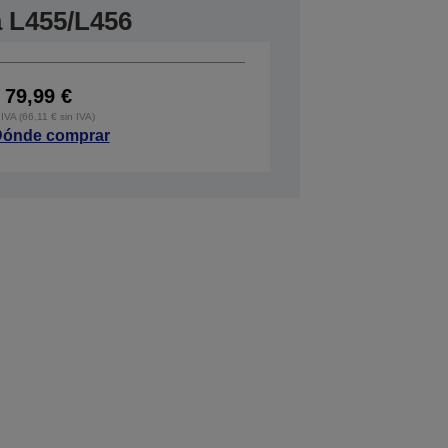
a L455/L456
79,99 €
IVA (66,11 € sin IVA)
ónde comprar