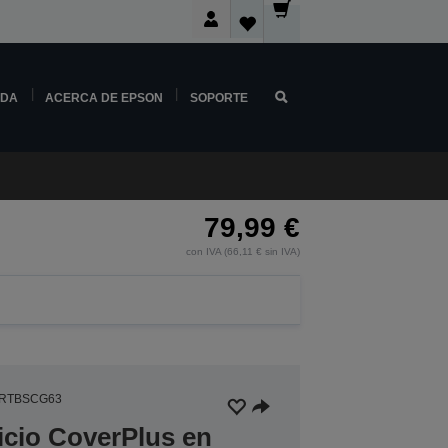
NDA
ACERCA DE EPSON
SOPORTE
79,99 €
con IVA (66,11 € sin IVA)
5RTBSCG63
icio CoverPlus en