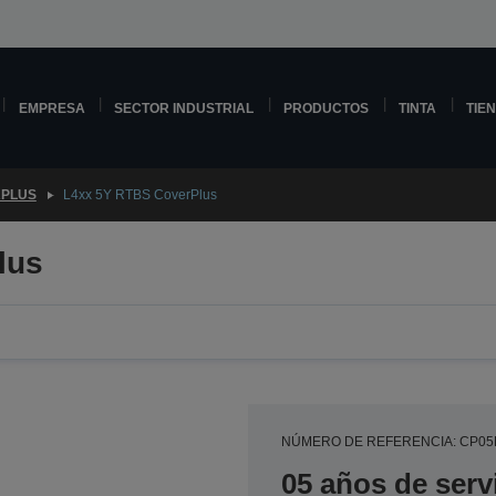
EMPRESA
SECTOR INDUSTRIAL
PRODUCTOS
TINTA
TIE
PLUS
L4xx 5Y RTBS CoverPlus
lus
NÚMERO DE REFERENCIA: CP0
05 años de serv