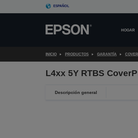
Skip
ESPAÑOL
to
main
content
HOGAR
INICIO
PRODUCTOS
GARANTÍA
COVER
L4xx 5Y RTBS CoverP
Descripción general