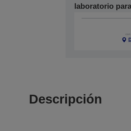
laboratorio par
con 
D
Descripción