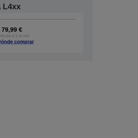
a L4xx
79,99 €
IVA (66,11 € sin IVA)
ónde comprar