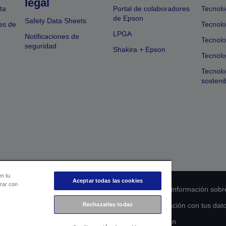
legal
ta
Portal de colaboradores
Tecnolo
de Epson
Safety Data Sheets
es de
Tecnolo
LPGA
Notificaciones de
Tecnolo
seguridad
Shakira + Epson
Tecnolo
Tecnol
sosteni
en tu
Aceptar todas las cookies
orar con
 de cumplimiento de los productos
Declaración de información sobr
s de la UE
Ponte en contacto con nosotros en relación con tus dat
Rechazarlas todas
Compromiso de accesibilidad de Epson