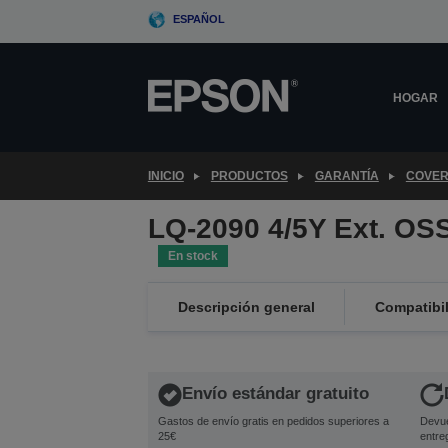
Skip
ESPAÑOL
to
main
content
HOGAR
INICIO
PRODUCTOS
GARANTÍA
COVER
LQ-2090 4/5Y Ext. OS
En stock
Descripción general
Compatibi
Envío estándar gratuito
Gastos de envío gratis en pedidos superiores a
Devue
25€
entre