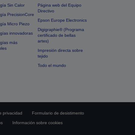
gía Sin Calor
Página web del Equipo
Directivo
gía PrecisionCore
Epson Europe Electronics
gía Micro Piezo
Digigraphie® (Programa
gías innovadoras
certificado de bellas
artes)
ogías más
bles
Impresión directa sobre
tejido
Todo el mundo
e privacidad
Formulario de desistimento
os
Información sobre cookies