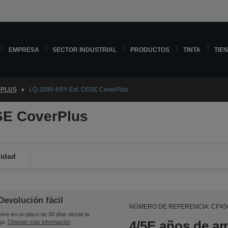
EMPRESA
SECTOR INDUSTRIAL
PRODUCTOS
TINTA
TIE
PLUS
LQ-2090 4/5Y Ext. OSSE CoverPlus
SE CoverPlus
lidad
Devolución fácil
NÚMERO DE REFERENCIA: CP4
lve en un plazo de 30 días desde la
4/5E años de am
ga.
Obtener más información