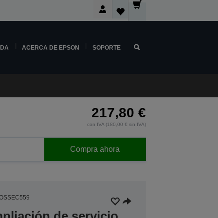
NDA
ACERCA DE EPSON
SOPORTE
217,80 €
con IVA (180,00 € sin IVA)
Compra ahora
5OSSEC559
pliación de servicio