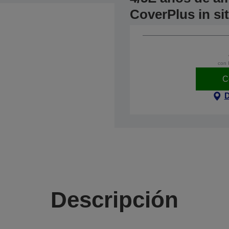
CoverPlus in si
con 
C
D
Descripción