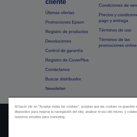
cliente
Condiciones de ven
Últimas ofertas
Precios y condicion
pago y entrega
Promociones Epson
Términos de uso
Registro de productos
Términos de las
Devoluciones
promociones online
Control de garantía
Registro de CoverPlus
Contáctanos
Buscar distribuidor
Newsletter
Al hacer clic en “Aceptar todas las cookies”, aceptas que las cookies se guarden 
dispositivo para mejorar la navegación del sitio, analizar el uso del mismo, y colab
Identificación del vendedor
Identificación
nuestros estudios para marketing.
Cumplimiento de la Ley de Dato