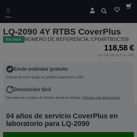
Skip
to
Buscar
main
Menú
content
LQ-2090 4Y RTBS CoverPlus
NÚMERO DE REFERENCIA: CP04RTBSC559
En stock
118,58 €
con IVA (98,00 € sin IVA)
Envío estándar gratuito
Gastos de envío gratis en pedidos superiores a 25€
Devolución fácil
Devuelve en un plazo de 30 días desde la entrega.
Obtener más información
04 años de servicio CoverPlus en
laboratorio para LQ-2090