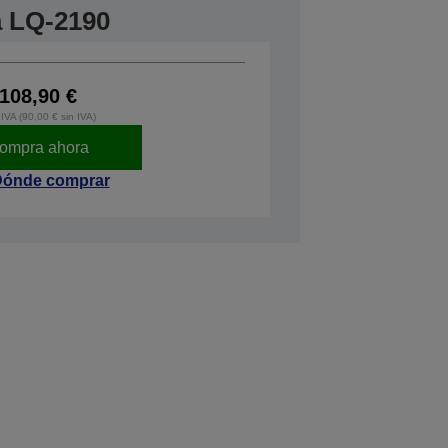
a LQ-2190
108,90 €
IVA (90,00 € sin IVA)
ompra ahora
ónde comprar