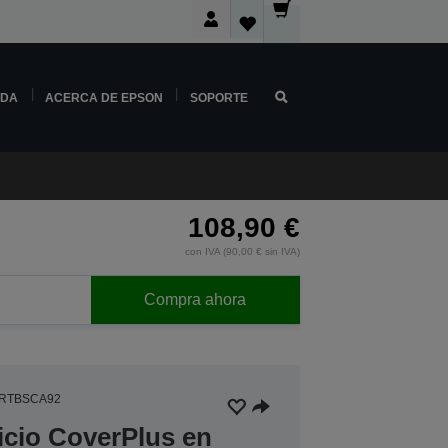
NDA
ACERCA DE EPSON
SOPORTE
108,90 €
con IVA (90,00 € sin IVA)
Compra ahora
3RTBSCA92
icio CoverPlus en