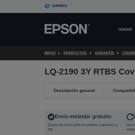
Skip
ESPAÑOL
to
main
content
HOGAR
INICIO
PRODUCTOS
GARANTÍA
COVER
LQ-2190 3Y RTBS Cov
Descripción general
Compatibi
Envío estándar gratuito
Gastos de envío gratis en pedidos superiores a
Devue
25€
entre