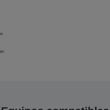
on
an