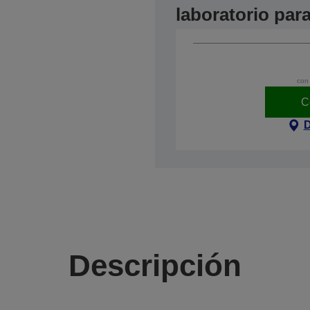
laboratorio par
con 
C
D
Descripción