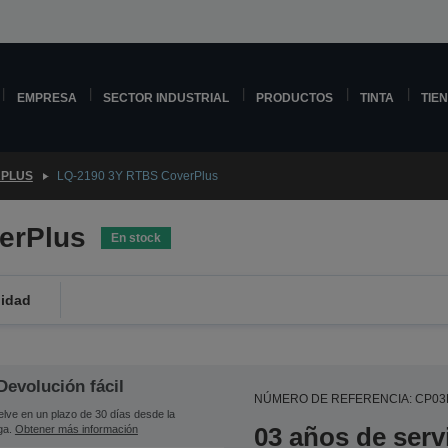
EMPRESA
SECTOR INDUSTRIAL
PRODUCTOS
TINTA
TIE
PLUS
LQ-2190 3Y RTBS CoverPlus
erPlus
En stock
lidad
Devolución fácil
NÚMERO DE REFERENCIA: CP0
lve en un plazo de 30 días desde la
03 años de serv
ga.
Obtener más información