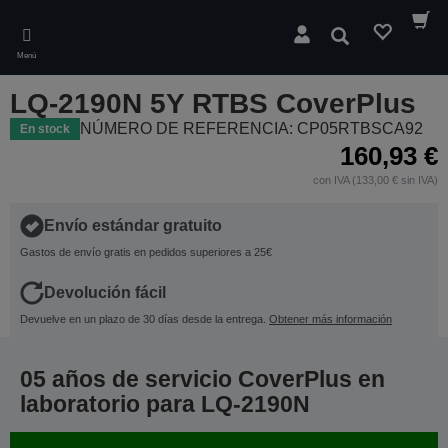
Skip
to
Buscar
main
Menú
content
LQ-2190N 5Y RTBS CoverPlus
NÚMERO DE REFERENCIA: CP05RTBSCA92
En stock
160,93 €
con IVA (133,00 € sin IVA)
Envío estándar gratuito
Gastos de envío gratis en pedidos superiores a 25€
Devolución fácil
Devuelve en un plazo de 30 días desde la entrega.
Obtener más información
05 años de servicio CoverPlus en
laboratorio para LQ-2190N