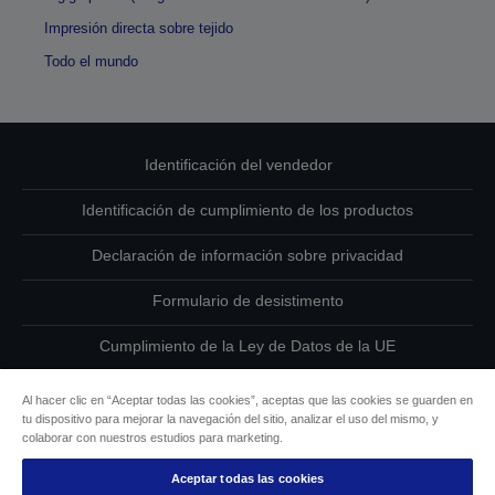
Impresión directa sobre tejido
Todo el mundo
Identificación del vendedor
Identificación de cumplimiento de los productos
Declaración de información sobre privacidad
Formulario de desistimento
Cumplimiento de la Ley de Datos de la UE
Ponte en contacto con nosotros en relación con tus datos
Al hacer clic en “Aceptar todas las cookies”, aceptas que las cookies se guarden en
tu dispositivo para mejorar la navegación del sitio, analizar el uso del mismo, y
Información sobre cookies
colaborar con nuestros estudios para marketing.
Aceptar todas las cookies
Compromiso de accesibilidad de Epson