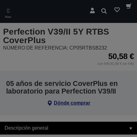
Skip
to
Buscar
main
Menú
content
Perfection V39/II 5Y RTBS
CoverPlus
NÚMERO DE REFERENCIA: CP05RTBSB232
50,58 €
con IVA (41,80 € sin IVA)
05 años de servicio CoverPlus en
laboratorio para Perfection V39/II
Dónde comprar
Descripción general