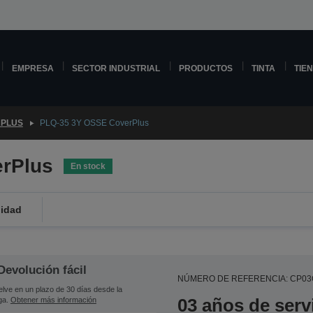
EMPRESA
SECTOR INDUSTRIAL
PRODUCTOS
TINTA
TIE
PLUS
PLQ-35 3Y OSSE CoverPlus
rPlus
En stock
lidad
Devolución fácil
NÚMERO DE REFERENCIA: CP03
lve en un plazo de 30 días desde la
03 años de serv
ga.
Obtener más información