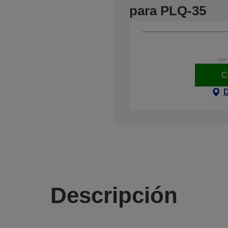
para PLQ-35
con 
C
D
Descripción