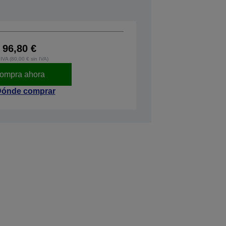
96,80 €
IVA (80,00 € sin IVA)
ompra ahora
ónde comprar