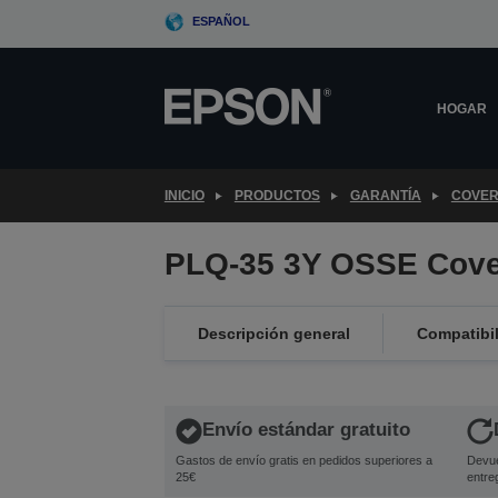
Skip
ESPAÑOL
to
main
content
HOGAR
INICIO
PRODUCTOS
GARANTÍA
COVER
PLQ-35 3Y OSSE Cove
Descripción general
Compatibi
Envío estándar gratuito
Gastos de envío gratis en pedidos superiores a
Devue
25€
entre