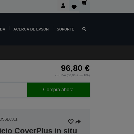
NDA
ACERCA DE EPSON
SOPORTE
96,80 €
con IVA (80,00 € sin IVA)
Compra ahora
OSSECJ11
icio CoverPlus in situ