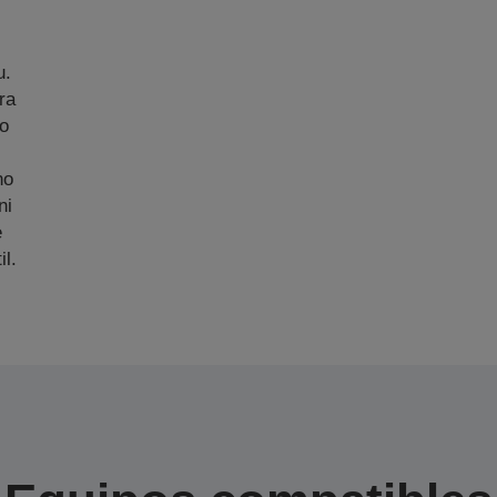
u.
ra
zo
no
ni
e
il.