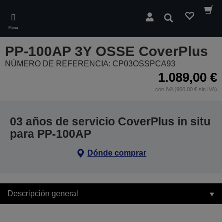
Skip
to
Buscar
main
Menú
content
PP-100AP 3Y OSSE CoverPlus
NÚMERO DE REFERENCIA: CP03OSSPCA93
1.089,00 €
con IVA (900,00 € sin IVA)
03 años de servicio CoverPlus in situ
para PP-100AP
Dónde comprar
Descripción general