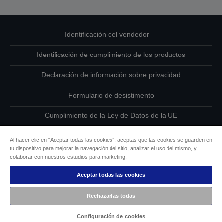
Identificación del vendedor
Identificación de cumplimiento de los productos
Declaración de información sobre privacidad
Formulario de desistimento
Cumplimiento de la Ley de Datos de la UE
Ponte en contacto con nosotros en relación con tus datos
Al hacer clic en “Aceptar todas las cookies”, aceptas que las cookies se guarden en
tu dispositivo para mejorar la navegación del sitio, analizar el uso del mismo, y
Información sobre cookies
colaborar con nuestros estudios para marketing.
Aceptar todas las cookies
Compromiso de accesibilidad de Epson
Rechazarlas todas
Copyright © 2026 Seiko Epson
Configuración de cookies