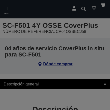
Skip
to
Buscar
main
Menú
content
SC-F501 4Y OSSE CoverPlus
NÚMERO DE REFERENCIA: CP04OSSECJ58
04 años de servicio CoverPlus in situ
para SC-F501
Dónde comprar
Descripción general
Descripción