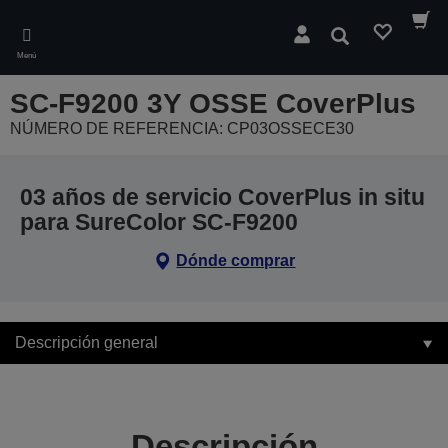
Skip
to
Buscar
main
Menú
content
SC-F9200 3Y OSSE CoverPlus
NÚMERO DE REFERENCIA: CP03OSSECE30
03 años de servicio CoverPlus in situ
para SureColor SC-F9200
Dónde comprar
Descripción general
Descripción