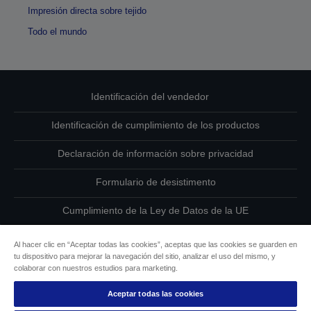
Impresión directa sobre tejido
Todo el mundo
Identificación del vendedor
Identificación de cumplimiento de los productos
Declaración de información sobre privacidad
Formulario de desistimento
Cumplimiento de la Ley de Datos de la UE
Ponte en contacto con nosotros en relación con tus datos
Al hacer clic en “Aceptar todas las cookies”, aceptas que las cookies se guarden en
tu dispositivo para mejorar la navegación del sitio, analizar el uso del mismo, y
Información sobre cookies
colaborar con nuestros estudios para marketing.
Aceptar todas las cookies
Compromiso de accesibilidad de Epson