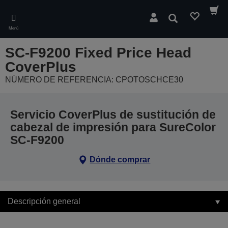
Skip
to
Buscar
main
Menú
content
SC-F9200 Fixed Price Head
CoverPlus
NÚMERO DE REFERENCIA: CPOTOSCHCE30
Servicio CoverPlus de sustitución de
cabezal de impresión para SureColor
SC-F9200
Dónde comprar
Descripción general