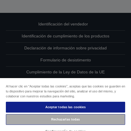
Identificación del vendedor
Identificación de cumplimiento de los productos
Declaración de información sobre privacidad
Formulario de desistimento
Cumplimiento de la Ley de Datos de la UE
Ponte en contacto con nosotros en relación con tus datos
Al hacer clic en “Aceptar todas las cookies”, aceptas que las cookies se guarden en
tu dispositivo para mejorar la navegación del sitio, analizar el uso del mismo, y
Información sobre cookies
colaborar con nuestros estudios para marketing.
Aceptar todas las cookies
Compromiso de accesibilidad de Epson
Rechazarlas todas
Copyright © 2026 Seiko Epson