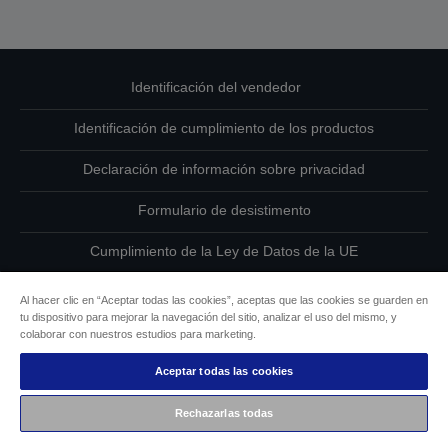
Identificación del vendedor
Identificación de cumplimiento de los productos
Declaración de información sobre privacidad
Formulario de desistimento
Cumplimiento de la Ley de Datos de la UE
Ponte en contacto con nosotros en relación con tus datos
Al hacer clic en “Aceptar todas las cookies”, aceptas que las cookies se guarden en
tu dispositivo para mejorar la navegación del sitio, analizar el uso del mismo, y
Información sobre cookies
colaborar con nuestros estudios para marketing.
Aceptar todas las cookies
Compromiso de accesibilidad de Epson
Rechazarlas todas
Copyright © 2026 Seiko Epson