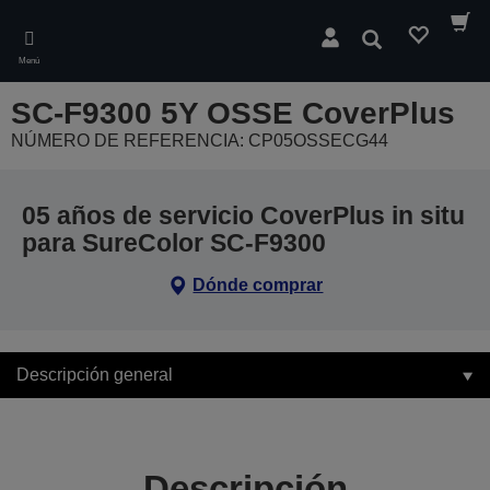
Skip
to
Buscar
main
Menú
content
SC-F9300 5Y OSSE CoverPlus
NÚMERO DE REFERENCIA: CP05OSSECG44
05 años de servicio CoverPlus in situ
para SureColor SC-F9300
Dónde comprar
Descripción general
Descripción