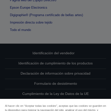
Página web del Equipo Directivo
Epson Europe Electronics
Digigraphie® (Programa certificado de bellas artes)
Impresión directa sobre tejido
Todo el mundo
Identificación del vendedor
Identificación de cumplimiento de los productos
Declaración de información sobre privacidad
Formulario de desistimento
Cumplimiento de la Ley de Datos de la UE
Ponte en contacto con nosotros en relación con tus datos
Al hacer clic en “Aceptar todas las cookies”, aceptas que las cookies se guarden en
tu dispositivo para mejorar la navegación del sitio, analizar el uso del mismo, y