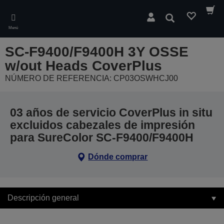
Skip
to
Buscar
main
Menú
content
SC-F9400/F9400H 3Y OSSE
w/out Heads CoverPlus
NÚMERO DE REFERENCIA: CP03OSWHCJ00
03 años de servicio CoverPlus in situ
excluidos cabezales de impresión
para SureColor SC-F9400/F9400H
Dónde comprar
Descripción general