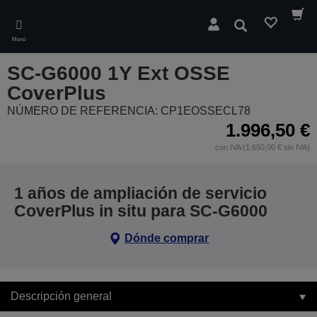
Skip
to
Buscar
main
Menú
content
SC-G6000 1Y Ext OSSE
CoverPlus
NÚMERO DE REFERENCIA: CP1EOSSECL78
1.996,50 €
con IVA (1.650,00 € sin IVA)
1 años de ampliación de servicio
CoverPlus in situ para SC-G6000
Dónde comprar
Descripción general