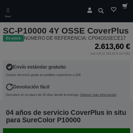
Skip
to
Buscar
main
Menú
content
SC-P10000 4Y OSSE CoverPlus
NÚMERO DE REFERENCIA: CP04OSSECE17
En stock
2.613,60 €
con IVA (2.160,00 € sin IVA)
Envío estándar gratuito
Gastos de envío gratis en pedidos superiores a 25€
Devolución fácil
Devuelve en un plazo de 30 días desde la entrega.
Obtener más información
04 años de servicio CoverPlus in situ
para SureColor P10000