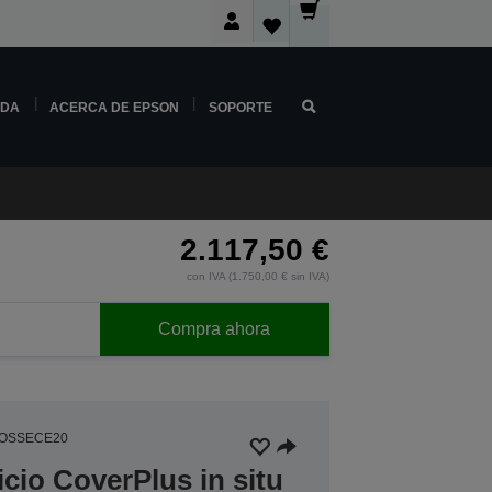
NDA
ACERCA DE EPSON
SOPORTE
2.117,50 €
con IVA (1.750,00 € sin IVA)
Compra ahora
3OSSECE20
icio CoverPlus in situ