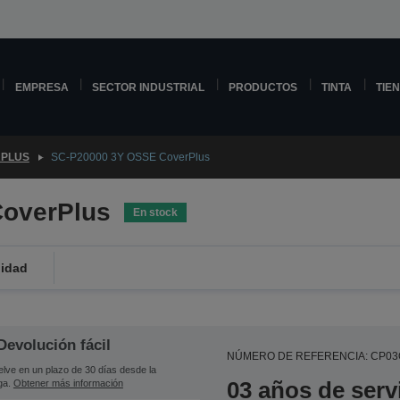
EMPRESA
SECTOR INDUSTRIAL
PRODUCTOS
TINTA
TIE
PLUS
SC-P20000 3Y OSSE CoverPlus
overPlus
En stock
lidad
Devolución fácil
NÚMERO DE REFERENCIA: CP0
lve en un plazo de 30 días desde la
03 años de serv
ga.
Obtener más información