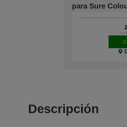
para Sure Colo
con I
C
D
Descripción