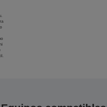
u.
ra
zo
no
ni
e
il.