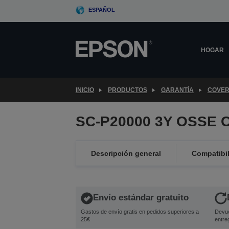
Skip
ESPAÑOL
to
main
content
HOGAR
INICIO
PRODUCTOS
GARANTÍA
COVER
SC-P20000 3Y OSSE C
Descripción general
Compatibi
Envío estándar gratuito
Gastos de envío gratis en pedidos superiores a
Devue
25€
entre