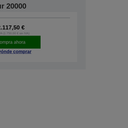
ur 20000
2.117,50 €
VA (1.750,00 € sin IVA)
ompra ahora
ónde comprar