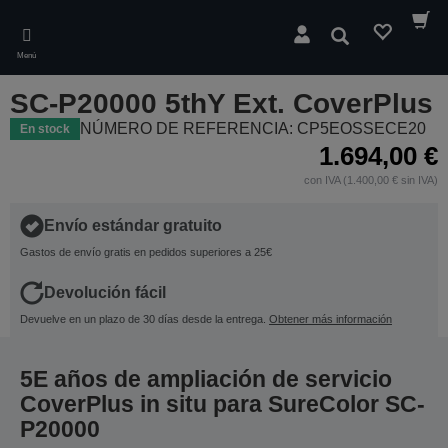
Skip
to
Buscar
main
Menú
content
SC-P20000 5thY Ext. CoverPlus
NÚMERO DE REFERENCIA: CP5EOSSECE20
En stock
1.694,00 €
con IVA (1.400,00 € sin IVA)
Envío estándar gratuito
Gastos de envío gratis en pedidos superiores a 25€
Devolución fácil
Devuelve en un plazo de 30 días desde la entrega.
Obtener más información
5E años de ampliación de servicio
CoverPlus in situ para SureColor SC-
P20000