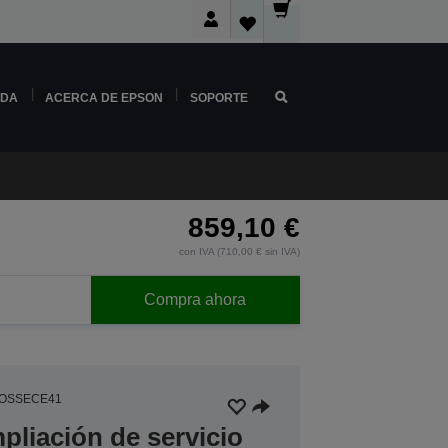
NDA
ACERCA DE EPSON
SOPORTE
859,10 €
con IVA (710,00 € sin IVA)
Compra ahora
5OSSECE41
pliación de servicio