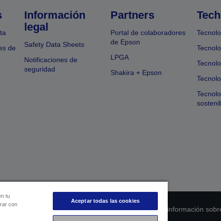
s
Información
Partners
Tech
legal
ta
Portal de colaboradores
Tecnolo
de Epson
Safety Data Sheets
es de
Tecnolo
LPGA
Notificaciones de
Tecnolo
seguridad
Shakira + Epson
Tecnolo
Tecnol
sosteni
en tu
Aceptar todas las cookies
orar con
 de cumplimiento de los productos
Declaración de información sobr