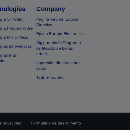
nologies
Company
gía Sin Calor
Página web del Equipo
Directivo
gía PrecisionCore
Epson Europe Electronics
gía Micro Piezo
Digigraphie® (Programa
gías innovadoras
certificado de bellas
artes)
ogías más
bles
Impresión directa sobre
tejido
Todo el mundo
e privacidad
Formulario de desistimento