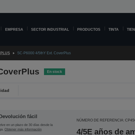
EMPRESA
SECTOR INDUSTRIAL
PRODUCTOS
TINTA
TIE
PLUS
SC-P6000 4/5thY Ext. CoverPlus
 CoverPlus
En stock
lidad
Devolución fácil
NÚMERO DE REFERENCIA: CP4
lve en un plazo de 30 días desde la
4/5E años de am
ga.
Obtener más información