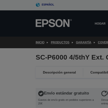
Skip
ESPAÑOL
to
main
content
HOGAR
INICIO
PRODUCTOS
GARANTÍA
COVER
SC-P6000 4/5thY Ext.
Descripción general
Compatibi
Envío estándar gratuito
Gastos de envío gratis en pedidos superiores a
Devue
25€
entre