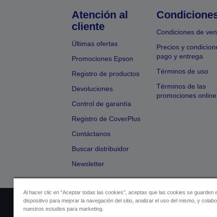
Atención al
Condicione
cliente
Condiciones de ven
Últimas ofertas
Precios y condicion
pago y entrega
Promociones Epson
Términos de uso
Registro de productos
Términos de las
Devoluciones
promociones online
Control de garantía
Registro de CoverPlus
Contáctanos
Buscar distribuidor
Newsletter
Al hacer clic en “Aceptar todas las cookies”, aceptas que las cookies se guarden 
dispositivo para mejorar la navegación del sitio, analizar el uso del mismo, y colab
Identificación del vendedor
Identificación
nuestros estudios para marketing.