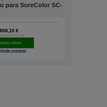
tu para SureColor SC-
859,10 €
IVA (710,00 € sin IVA)
ompra ahora
ónde comprar