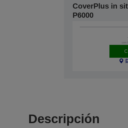
CoverPlus in si
P6000
con 
C
D
Descripción