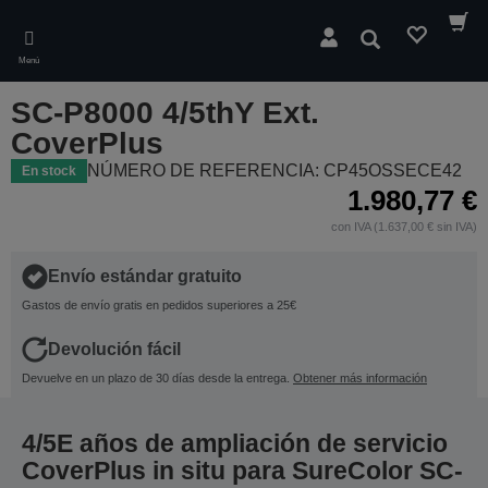
Skip
to
Buscar
main
Menú
content
SC-P8000 4/5thY Ext.
CoverPlus
NÚMERO DE REFERENCIA: CP45OSSECE42
En stock
1.980,77 €
con IVA (1.637,00 € sin IVA)
Envío estándar gratuito
Gastos de envío gratis en pedidos superiores a 25€
Devolución fácil
Devuelve en un plazo de 30 días desde la entrega.
Obtener más información
4/5E años de ampliación de servicio
CoverPlus in situ para SureColor SC-