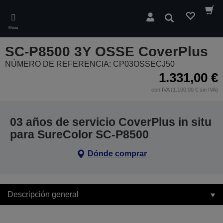
Skip
to
Buscar
main
Menú
content
SC-P8500 3Y OSSE CoverPlus
NÚMERO DE REFERENCIA: CP03OSSECJ50
1.331,00 €
con IVA (1.100,00 € sin IVA)
03 años de servicio CoverPlus in situ
para SureColor SC-P8500
Dónde comprar
Descripción general