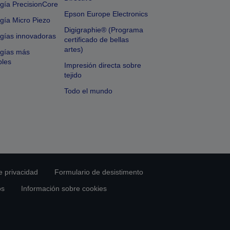
gía PrecisionCore
Epson Europe Electronics
gía Micro Piezo
Digigraphie® (Programa
gías innovadoras
certificado de bellas
artes)
ogías más
bles
Impresión directa sobre
tejido
Todo el mundo
e privacidad
Formulario de desistimento
os
Información sobre cookies