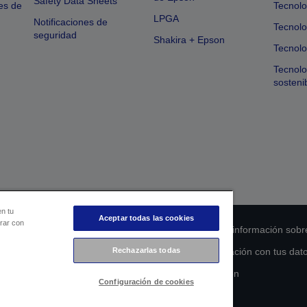
Safety Data Sheets
es de
Tecnolo
LPGA
Notificaciones de
Tecnolo
seguridad
Shakira + Epson
Tecnolo
Tecnol
sosteni
en tu
Aceptar todas las cookies
orar con
 de cumplimiento de los productos
Declaración de información sobr
s de la UE
Ponte en contacto con nosotros en relación con tus dat
Rechazarlas todas
Compromiso de accesibilidad de Epson
Configuración de cookies
Copyright © 2026 Seiko Epson