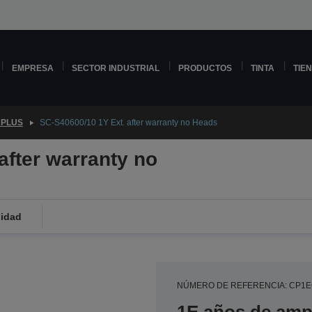
EMPRESA
SECTOR INDUSTRIAL
PRODUCTOS
TINTA
TIE
PLUS
SC-S40600/10 1Y Ext. after warranty no Heads
after warranty no
lidad
NÚMERO DE REFERENCIA: CP1