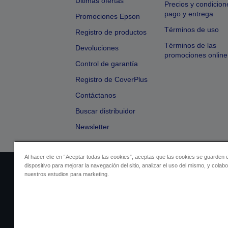
Últimas ofertas
Precios y condicion
pago y entrega
Promociones Epson
Términos de uso
Registro de productos
Términos de las
Devoluciones
promociones online
Control de garantía
Registro de CoverPlus
Contáctanos
Buscar distribuidor
Newsletter
Al hacer clic en “Aceptar todas las cookies”, aceptas que las cookies se guarden 
dispositivo para mejorar la navegación del sitio, analizar el uso del mismo, y colab
Identificación del vendedor
Identificación
nuestros estudios para marketing.
Cumplimiento de la Ley de Dato