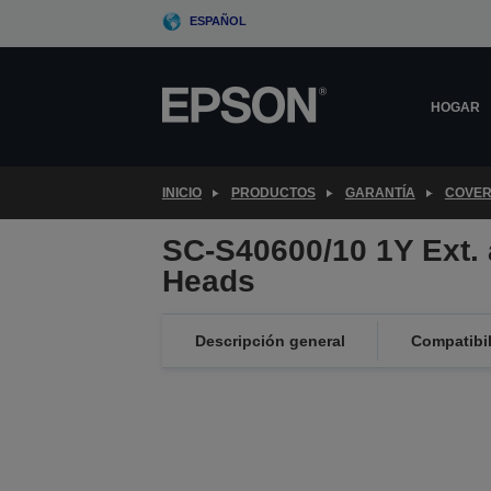
Skip
ESPAÑOL
to
main
content
HOGAR
INICIO
PRODUCTOS
GARANTÍA
COVER
SC-S40600/10 1Y Ext. 
Heads
Descripción general
Compatibi