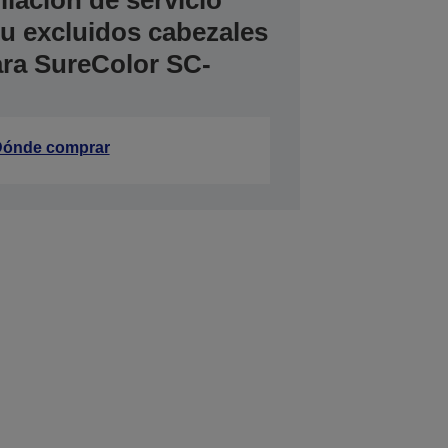
iación de servicio
tu excluidos cabezales
ara SureColor SC-
ónde comprar