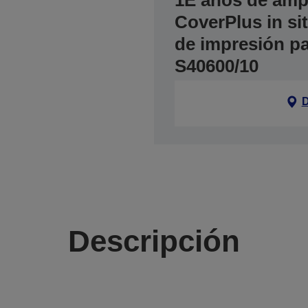
1E años de ampl
CoverPlus in si
de impresión p
S40600/10
D
Descripción