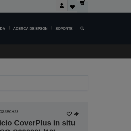
NDA
ACERCA DE EPSON
SOPORTE
3OSSECH23
icio CoverPlus in situ