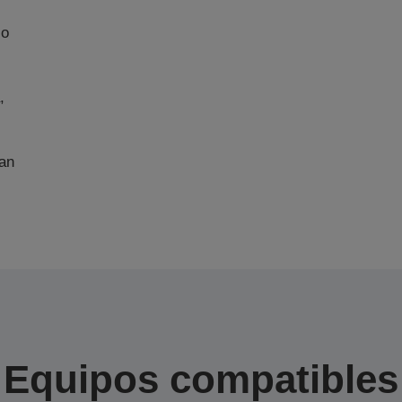
io
,
an
Equipos compatibles