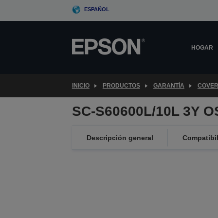
Skip
ESPAÑOL
to
main
content
HOGAR
INICIO
PRODUCTOS
GARANTÍA
COVER
SC-S60600L/10L 3Y O
Descripción general
Compatibi