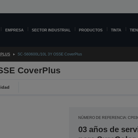
EMPRESA
SECTOR INDUSTRIAL
PRODUCTOS
TINTA
TIE
PLUS
SC-S60600L/10L 3Y OSSE CoverPlus
SSE CoverPlus
lidad
NÚMERO DE REFERENCIA: CP0
03 años de serv