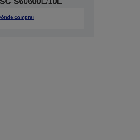
 SC-S60600L/10L
ónde comprar