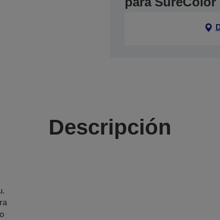
para SureColor
D
Descripción
u.
ra
zo