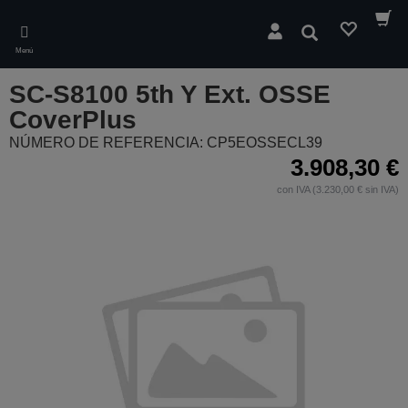
Skip
to
Buscar
main
Menú
content
SC-S8100 5th Y Ext. OSSE
CoverPlus
NÚMERO DE REFERENCIA: CP5EOSSECL39
3.908,30 €
con IVA (3.230,00 € sin IVA)