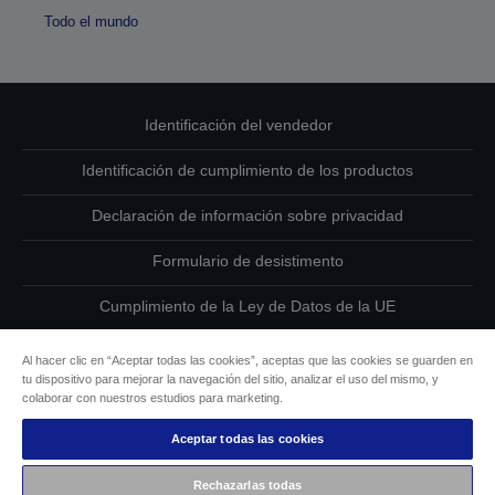
Todo el mundo
Identificación del vendedor
Identificación de cumplimiento de los productos
Declaración de información sobre privacidad
Formulario de desistimento
Cumplimiento de la Ley de Datos de la UE
Ponte en contacto con nosotros en relación con tus datos
Al hacer clic en “Aceptar todas las cookies”, aceptas que las cookies se guarden en
tu dispositivo para mejorar la navegación del sitio, analizar el uso del mismo, y
Información sobre cookies
colaborar con nuestros estudios para marketing.
Aceptar todas las cookies
Compromiso de accesibilidad de Epson
Rechazarlas todas