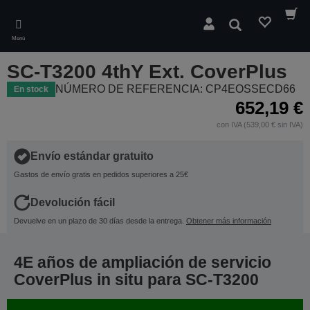
Skip
to
Buscar
main
Menú
content
SC-T3200 4thY Ext. CoverPlus
NÚMERO DE REFERENCIA: CP4EOSSECD66
En stock
652,19 €
con IVA (539,00 € sin IVA)
Envío estándar gratuito
Gastos de envío gratis en pedidos superiores a 25€
Devolución fácil
Devuelve en un plazo de 30 días desde la entrega.
Obtener más información
4E años de ampliación de servicio
CoverPlus in situ para SC-T3200