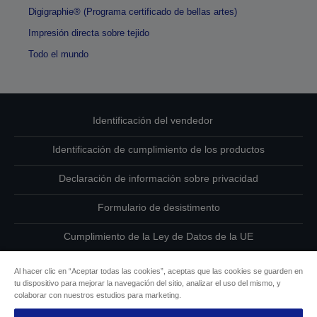
Digigraphie® (Programa certificado de bellas artes)
Impresión directa sobre tejido
Todo el mundo
Identificación del vendedor
Identificación de cumplimiento de los productos
Declaración de información sobre privacidad
Formulario de desistimento
Cumplimiento de la Ley de Datos de la UE
Ponte en contacto con nosotros en relación con tus datos
Al hacer clic en “Aceptar todas las cookies”, aceptas que las cookies se guarden en
tu dispositivo para mejorar la navegación del sitio, analizar el uso del mismo, y
Información sobre cookies
colaborar con nuestros estudios para marketing.