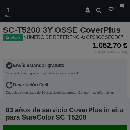
Skip
to
Buscar
main
Menú
content
SC-T5200 3Y OSSE CoverPlus
NÚMERO DE REFERENCIA: CP03OSSECD67
En stock
1.052,70 €
con IVA (870,00 € sin IVA)
Envío estándar gratuito
Gastos de envío gratis en pedidos superiores a 25€
Devolución fácil
Devuelve en un plazo de 30 días desde la entrega.
Obtener más información
03 años de servicio CoverPlus in situ
para SureColor SC-T5200