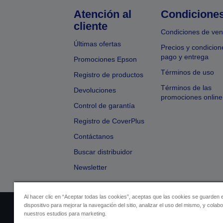
Atención al
Condicione
cliente
Condiciones de ven
Últimas ofertas
Precios y condicion
pago y entrega
Promociones Epson
Términos de uso
Registro de productos
Términos de las
Devoluciones
promociones online
Control de garantía
Registro de CoverPlus
Contáctanos
Buscar distribuidor
Newsletter
Al hacer clic en “Aceptar todas las cookies”, aceptas que las cookies se guarden 
dispositivo para mejorar la navegación del sitio, analizar el uso del mismo, y colab
Identificación del vendedor
Identificación
nuestros estudios para marketing.