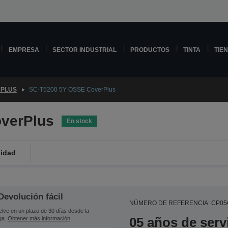
EMPRESA
SECTOR INDUSTRIAL
PRODUCTOS
TINTA
TIE
PLUS
SC-T5200 5Y OSSE CoverPlus
verPlus
En stock
lidad
Devolución fácil
NÚMERO DE REFERENCIA: CP0
lve en un plazo de 30 días desde la
05 años de serv
ga.
Obtener más información