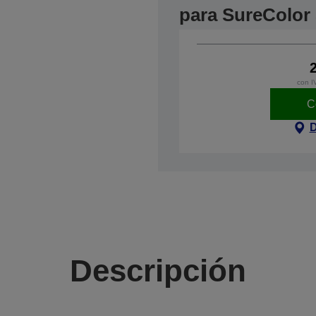
para SureColor
con I
C
D
Descripción