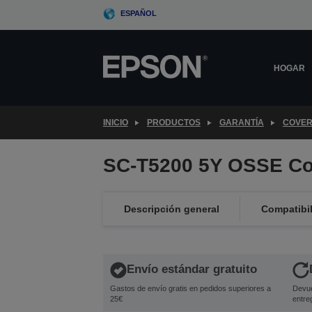
Skip
ESPAÑOL
to
main
content
HOGAR
INICIO
PRODUCTOS
GARANTÍA
COVER
SC-T5200 5Y OSSE Co
Descripción general
Compatibi
Envío estándar gratuito
Gastos de envío gratis en pedidos superiores a
Devue
25€
entre