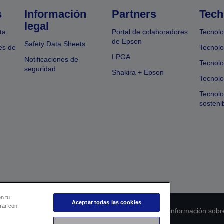
s
Información
Partners
Tech
legal
ta
Portal de colaboradores
Tecnolo
de Epson
Safety Data Sheets
es de
Tecnolo
LPGA
Notificaciones de
Tecnolo
seguridad
Shakira + Epson
Tecnolo
Tecnol
sosteni
en tu
Aceptar todas las cookies
orar con
 de cumplimiento de los productos
Declaración de información sobr