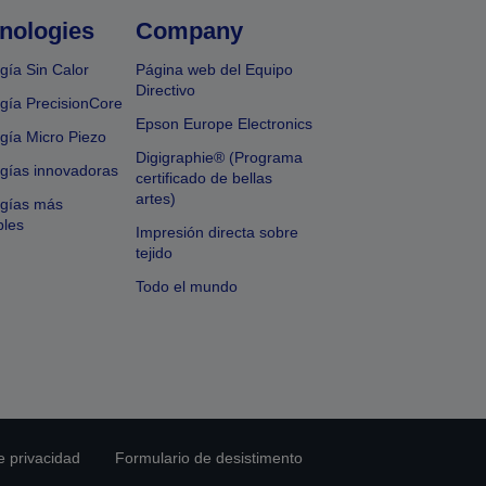
nologies
Company
gía Sin Calor
Página web del Equipo
Directivo
gía PrecisionCore
Epson Europe Electronics
gía Micro Piezo
Digigraphie® (Programa
gías innovadoras
certificado de bellas
artes)
ogías más
bles
Impresión directa sobre
tejido
Todo el mundo
e privacidad
Formulario de desistimento