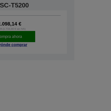
 SC-T5200
2.098,14 €
VA (1.734,00 € sin IVA)
ompra ahora
ónde comprar