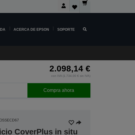
NDA
ACERCA DE EPSON
SOPORTE
2.098,14 €
con IVA (1.734,00 € sin IVA)
Compra ahora
5OSSECD67
icio CoverPlus in situ