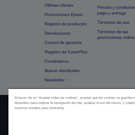
Últimas ofertas
Precios y condicion
pago y entrega
Promociones Epson
Términos de uso
Registro de productos
Términos de las
Devoluciones
promociones online
Control de garantía
Registro de CoverPlus
Contáctanos
Buscar distribuidor
Newsletter
Al hacer clic en “Aceptar todas las cookies”, aceptas que las cookies se guarden 
dispositivo para mejorar la navegación del sitio, analizar el uso del mismo, y colab
Identificación del vendedor
Identificación
nuestros estudios para marketing.
Cumplimiento de la Ley de Dato