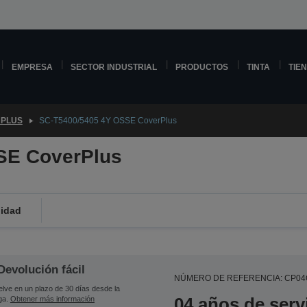
EMPRESA
SECTOR INDUSTRIAL
PRODUCTOS
TINTA
TIE
PLUS
SC-T5400/5405 4Y OSSE CoverPlus
SE CoverPlus
lidad
Devolución fácil
NÚMERO DE REFERENCIA: CP0
lve en un plazo de 30 días desde la
04 años de serv
ga.
Obtener más información