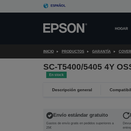
Skip
ESPAÑOL
to
main
content
HOGAR
INICIO
PRODUCTOS
GARANTÍA
COVER
SC-T5400/5405 4Y OS
En stock
Descripción general
Compatibi
Envío estándar gratuito
Gastos de envío gratis en pedidos superiores a
Devue
25€
entre