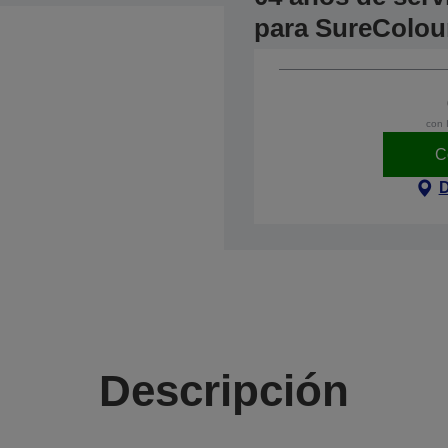
para SureColou
con 
C
D
Descripción