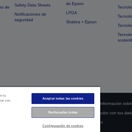
de Epson
Safety Data Sheets
es de
Tecnolo
LPGA
Notificaciones de
Tecnolo
seguridad
Shakira + Epson
Tecnolo
Tecnol
sosteni
en tu
Aceptar todas las cookies
orar con
 de cumplimiento de los productos
Declaración de información sobr
s de la UE
Ponte en contacto con nosotros en relación con tus dat
Rechazarlas todas
Compromiso de accesibilidad de Epson
Configuración de cookies