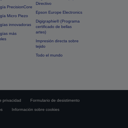
Directivo
gía PrecisionCore
Epson Europe Electronics
gía Micro Piezo
Digigraphie® (Programa
gías innovadoras
certificado de bellas
artes)
ogías más
bles
Impresión directa sobre
tejido
Todo el mundo
e privacidad
Formulario de desistimento
os
Información sobre cookies