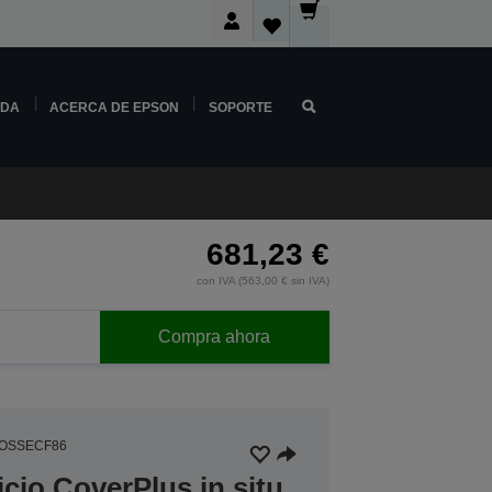
NDA
ACERCA DE EPSON
SOPORTE
681,23 €
con IVA (563,00 € sin IVA)
Compra ahora
4OSSECF86
icio CoverPlus in situ