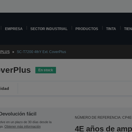
EMPRESA
SECTOR INDUSTRIAL
PRODUCTOS
TINTA
TIE
PLUS
SC-T7200 4thY Ext. CoverPlus
overPlus
En stock
lidad
Devolución fácil
NÚMERO DE REFERENCIA: CP4
lve en un plazo de 30 días desde la
4E años de ampl
ga.
Obtener más información