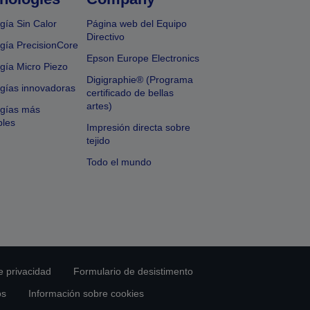
gía Sin Calor
Página web del Equipo
Directivo
gía PrecisionCore
Epson Europe Electronics
gía Micro Piezo
Digigraphie® (Programa
gías innovadoras
certificado de bellas
artes)
ogías más
bles
Impresión directa sobre
tejido
Todo el mundo
e privacidad
Formulario de desistimento
os
Información sobre cookies