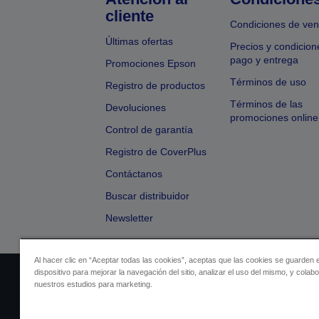
cliente
Condiciones de ven
Últimas ofertas
Precios y condicion
pago y entrega
Promociones Epson
Términos de uso
Registro de productos
Términos de las
Devoluciones
promociones online
Control de garantía
Registro de CoverPlus
Contáctanos
Buscar distribuidor
Newsletter
Al hacer clic en “Aceptar todas las cookies”, aceptas que las cookies se guarden 
dispositivo para mejorar la navegación del sitio, analizar el uso del mismo, y colab
Identificación del vendedor
Identificación
nuestros estudios para marketing.
Cumplimiento de la Ley de Dato