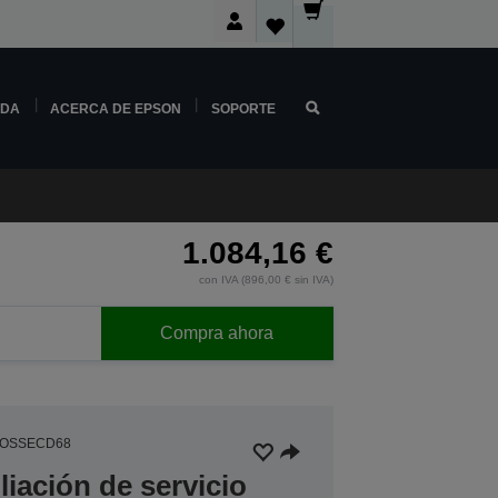
NDA
ACERCA DE EPSON
SOPORTE
1.084,16 €
con IVA (896,00 € sin IVA)
Compra ahora
EOSSECD68
iación de servicio