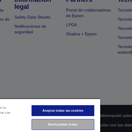
legal
ta
Portal de colaboradores
Tecnolo
de Epson
Safety Data Sheets
es de
Tecnolo
LPGA
Notificaciones de
Tecnolo
seguridad
Shakira + Epson
Tecnolo
Tecnol
sosteni
en tu
Aceptar todas las cookies
orar con
 de cumplimiento de los productos
Declaración de información sobr
s de la UE
Ponte en contacto con nosotros en relación con tus dat
Rechazarlas todas