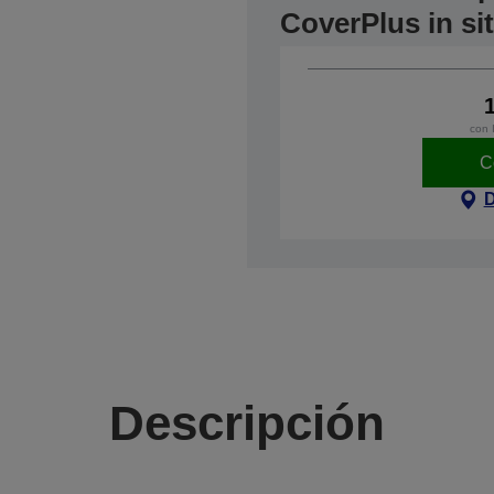
CoverPlus in si
con 
C
D
Descripción