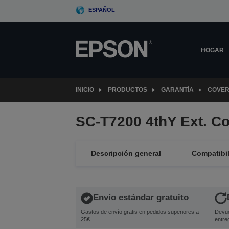
Skip
ESPAÑOL
to
main
content
HOGAR
INICIO
PRODUCTOS
GARANTÍA
COVER
SC-T7200 4thY Ext. C
Descripción general
Compatibi
Envío estándar gratuito
Gastos de envío gratis en pedidos superiores a
Devue
25€
entre