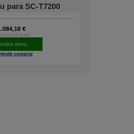
tu para SC-T7200
1.084,16 €
IVA (896,00 € sin IVA)
ompra ahora
ónde comprar