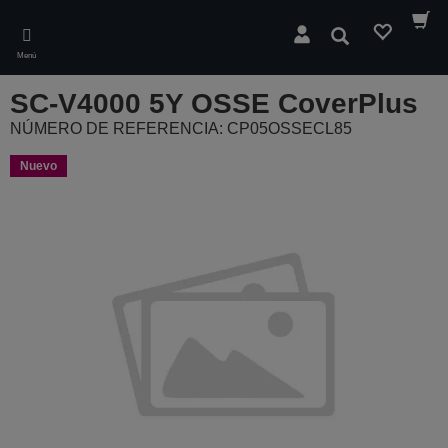
Skip
to
Buscar
main
Menú
content
SC-V4000 5Y OSSE CoverPlus
NÚMERO DE REFERENCIA: CP05OSSECL85
Nuevo