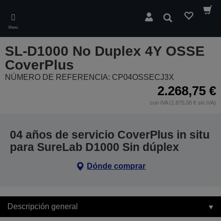
Skip
to
Buscar
main
Menú
content
SL-D1000 No Duplex 4Y OSSE
CoverPlus
NÚMERO DE REFERENCIA: CP04OSSECJ3X
2.268,75 €
con IVA (1.875,00 € sin IVA)
04 años de servicio CoverPlus in situ
para SureLab D1000 Sin dúplex
Dónde comprar
Descripción general