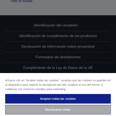
Todo el mundo
Identificación del vendedor
Identificación de cumplimiento de los productos
Declaración de información sobre privacidad
Formulario de desistimento
Cumplimiento de la Ley de Datos de la UE
Ponte en contacto con nosotros en relación con tus datos
Al hacer clic en “Aceptar todas las cookies”, aceptas que las cookies se guarden en
tu dispositivo para mejorar la navegación del sitio, analizar el uso del mismo, y
Información sobre cookies
colaborar con nuestros estudios para marketing.
Aceptar todas las cookies
Compromiso de accesibilidad de Epson
Rechazarlas todas
Copyright © 2026 Seiko Epson