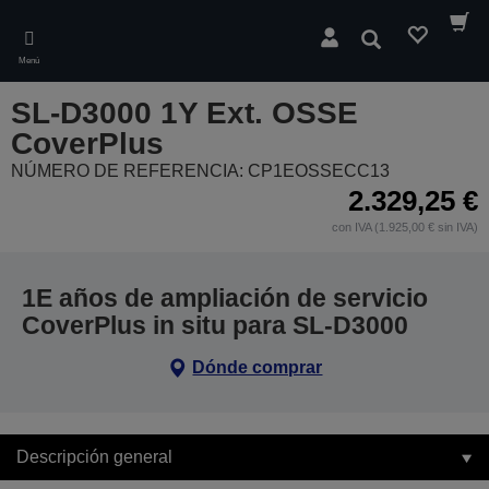
Skip
to
Buscar
main
Menú
content
SL-D3000 1Y Ext. OSSE
CoverPlus
NÚMERO DE REFERENCIA: CP1EOSSECC13
2.329,25 €
con IVA (1.925,00 € sin IVA)
1E años de ampliación de servicio
CoverPlus in situ para SL-D3000
Dónde comprar
Descripción general