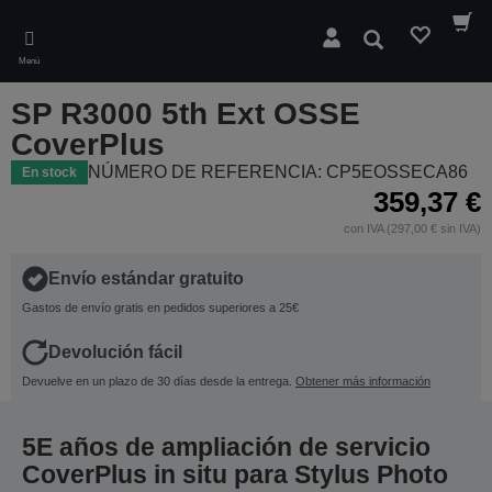
Skip
to
Buscar
main
Menú
content
SP R3000 5th Ext OSSE
CoverPlus
NÚMERO DE REFERENCIA: CP5EOSSECA86
En stock
359,37 €
con IVA (297,00 € sin IVA)
Envío estándar gratuito
Gastos de envío gratis en pedidos superiores a 25€
Devolución fácil
Devuelve en un plazo de 30 días desde la entrega.
Obtener más información
5E años de ampliación de servicio
CoverPlus in situ para Stylus Photo